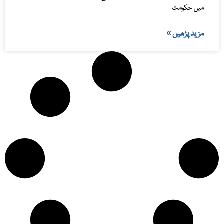
میں حکومت
مزید پڑھیں »