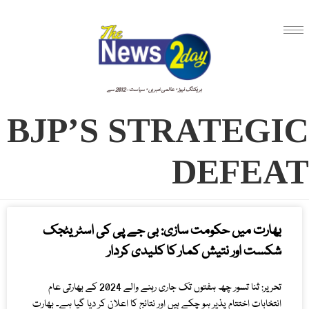
بریکنگ نیوز · عالمی خبریں · سیاست - 2012 سے
BJP’S STRATEGIC
DEFEAT
بھارت میں حکومت سازی: بی جے پی کی اسٹریٹجک
شکست اور نتیش کمار کا کلیدی کردار
تحریر: ثنا تسور چھ ہفتوں تک جاری رہنے والے 2024 کے بھارتی عام
انتخابات اختتام پذیر ہو چکے ہیں اور نتائج کا اعلان کر دیا گیا ہے۔ بھارت