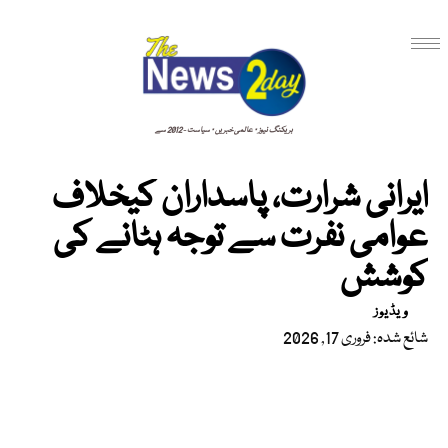
بریکنگ نیوز · عالمی خبریں · سیاست - 2012 سے
ایرانی شرارت، پاسداران کیخلاف
عوامی نفرت سے توجہ ہٹانے کی
کوشش
ویڈیوز
شائع شدہ: فروری 17, 2026