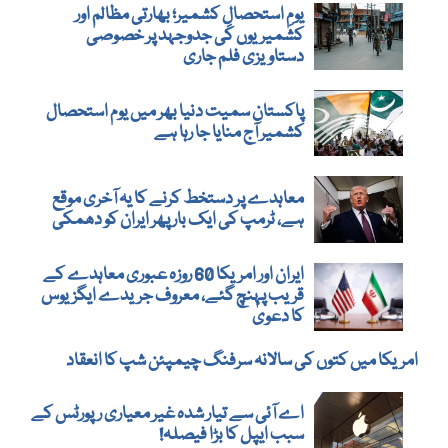
یومِ استحصالِ کشمیر؛ بھارتی مظالم اور
کشمیریوں کی جدوجہد پر خصوصی
دستاویزی فلم جاری
پاکستان سمیت دنیا بھر میں یوم استحصال
کشمیر آج منایا جا رہا ہے
معاہدے پر دستخط کرنے کا یہ آخری موقع
ہے، ٹرمپ کی ایک بار پھر ایران کو دھمکی
ایران اور امریکا 60 روزہ عبوری معاہدے کے
قریب پہنچ گئے، معروف جریدے ایگزیوس
کا دعویٰ
امریکا میں کتوں کی سالانہ سرفنگ چیمپئن شپ کا انعقاد
اے آئی سے تیار شدہ غیر معیاری رپورٹس کے
سبب ایپل کا بڑا فیصلہ!