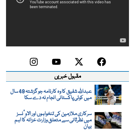
مقبول خبریں
عبداللہ شفیق کا وہ کارنامہ جو گزشتہ 49 سال
میں کوئی پاکستانی انجام نہ دے سکا
سرکاری ملازمین کی تنخواہوں اور الاوٴنسز
میں نظرثانی سے متعلق وزارت خزانہ کا اہم
بیان