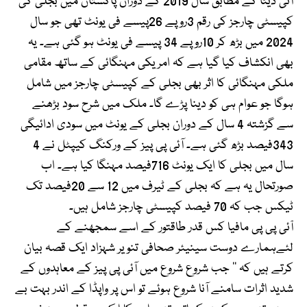
آئی ڈیٹا کے مطابق سال 2019 کے دوران پاکستان میں بجلی کی
کپیسٹی چارجز کی رقم 3روپے 26پیسے فی یونٹ تھی جو سال
2024 میں بڑھ کر 10روپے 34 پیسے فی یونٹ ہو گئی ہے۔ یہ
بھی انکشاف کیا گیا ہے کہ امریکی مہنگائی کے ساتھ مقامی
ملکی مہنگائی کا اثر بھی بجلی کے کپیسٹی چارجز میں شامل
ہوگا جو عوام ہی کو دینا پڑے گا۔ ملک میں شرح سود بڑھنے
سے گزشتہ 4 سال کے دوران بجلی کے یونٹ میں سودی ادائیگی
343فیصد بڑھ گئی ہے۔ آئی پی پیز کے ورکنگ کیپٹل نے 4
سال میں بجلی کا ایک یونٹ 716فیصد مہنگا کیا ہے۔ اب
صورتحال یہ ہے کہ بجلی کے ٹیرف میں 12 سے 20فیصد تک
ٹیکس جب کہ 70 فیصد کپیسٹی چارجز شامل ہیں۔
آئی پی پی مافیا کس قدر طاقتور کے اسے سمجھنے کے
لئےہمارے دوست سینیئر صحافی تنویر شہزاد ایک قصہ بیان
کرتے ہیں کہ ’’ جب شروع شروع میں آئی پی پیز کے معاہدوں کے
شدید اثرات سامنے آنا شروع ہوئے تو اس پر واپڈا کے اندر بہت بے