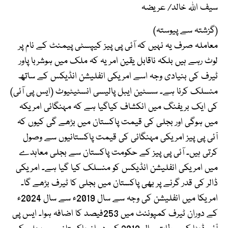
سیف اللہ خالد/ عریضہ
(گزشتہ سے پیوستہ)
معاملہ صرف یہ نہیں کہ آئی پی پیز کیپسٹی پیمنٹ کے نام پر
لوٹ رہے ہیں بلکہ ناقابل یقین امر یہ کہ ملک میں ہوشربا پاور
ٹیرف کی بنیادی وجہ اسے امریکی انفلیشن انڈیکس کے ساتھ
منسلک کرنا ہے۔ سسٹین ایبل پالیسی انسٹیٹیوٹ (ایس پی آئی)
کی ایک بریفنگ میں انکشاف کیاگیا ہے کہ مہنگائی امریکہ
میں ہوگی اور بجلی کی قیمت پاکستان میں بڑھے گی کیوں کہ
آئی پی پیز امریکی مہنگائی کی قیمت پاکستانیوں سے وصول
کرتی ہیں۔ آئی پی پیز کے حکومت پاکستان سے بجلی معاہدے
میں امریکی انفلیشن انڈیکس کو منسلک کیا گیا ہے۔ امریکی
ڈالر کی قدر گرنے پر بھی پاکستان میں بجلی کا ٹیرف بڑھے گا۔
امریکا میں انفلیشن کی وجہ سے سال 2019ء سے سال 2024ء
کے دوران ٹیرف کمپوننٹ میں 253فیصد کا اضافہ ہوا۔ ایس پی