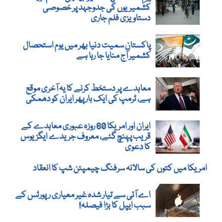
کشمیریوں کی جدوجہد پر خصوصی
دستاویزی فلم جاری
پاکستان سمیت دنیا بھر میں یوم استحصال
کشمیر آج منایا جا رہا ہے
معاہدے پر دستخط کرنے کا یہ آخری موقع
ہے، ٹرمپ کی ایک بار پھر ایران کو دھمکی
ایران اور امریکا 60 روزہ عبوری معاہدے کے
قریب پہنچ گئے، معروف جریدے ایگزیوس
کا دعویٰ
امریکا میں کتوں کی سالانہ سرفنگ چیمپئن شپ کا انعقاد
اے آئی سے تیار شدہ غیر معیاری رپورٹس کے
سبب ایپل کا بڑا فیصلہ!