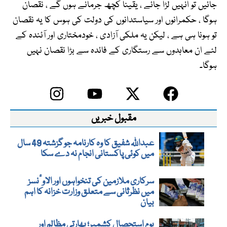
جائیں تو انہیں لڑا جائے ، یقینا کچھ جرمانے ہوں گے ، نقصان
ہوگا ، حکمرانوں اور سیاستدانوں کی دولت کی ہوس کا یہ نقصان
تو ہونا ہی ہے ، لیکن یہ ملکی آزادی ، خودمختاری اور آئندہ کے
لئے ان معاہدوں سے رستگاری کے فائدہ سے بڑا نقصان نہیں
ہوگا۔
مقبول خبریں
عبداللہ شفیق کا وہ کارنامہ جو گزشتہ 49 سال
میں کوئی پاکستانی انجام نہ دے سکا
سرکاری ملازمین کی تنخواہوں اور الاوٴنسز
میں نظرثانی سے متعلق وزارت خزانہ کا اہم
بیان
یومِ استحصالِ کشمیر؛ بھارتی مظالم اور