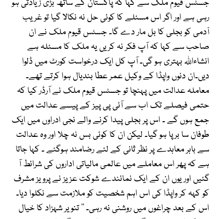
جسٹس قیوم ملک سے کہا کہ پاکستان کے ساتھ بڑی زیادتی ہو
رہی ہے اور اگر اس مسئلے کا کوئی حل نہ نکالا گیا تو غریب
آدمی کو بجلی کا بل مار دے گا۔ جسٹس قیوم ملک نے ان
صاحب سے کہا کہ آپ فکر نہ کریں یہ ملک کا مسئلہ ہے
انشاءاللہ بہتری ہو گی۔ آپ کل ایک درخواست کورٹ میں ڈلوا
دیں۔ان دنوں واپڈا کے وکیل عمر عطا بندیال ہوا کرتے تھے۔
معاملہ عدالت میں پہنچا تو جسٹس قیوم ملک نے آرڈر کیا کہ
حتمی فیصلے تک اب سے آئی پی پیز کے پیسے عدالت میں
جمع ہوں گے ۔ اس پر بجلی پیدا کرنے والے نجی ادراوں میں ایک
طوفان سا برپا ہو گیا۔ لیکن ان کا کوئی بس نہ چلا اور وہ عدالت
سے باہر معاہدے پر نظر ثانی کے لئے رضامند ہوگئے ۔ کہا جاتا
ہے کہ پھر اس معاملے میں عالمی مالیاتی اداروں کی شرائط آ
گئیں اور یوں ان کے ایک نمائندے شوکت عزیز نے پرویز مشرف
کو کہہ کر واپڈا کی اس اہم شخصیت کو ملازمت سے نکلوا دیا۔
اس کے بعد چراغوں میں روشنی نہ رہی۔ ‘‘ تنویر شہزاد کا خیال