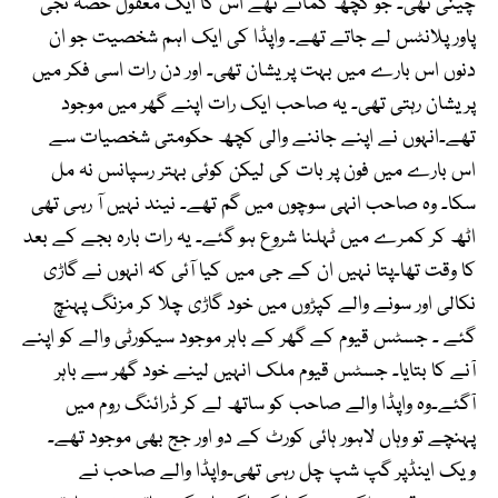
چینی تھی۔ جو کچھ کماتے تھے اس کا ایک معقول حصہ نجی
پاور پلانٹس لے جاتے تھے۔ واپڈا کی ایک اہم شخصیت جو ان
دنوں اس بارے میں بہت پریشان تھی۔ اور دن رات اسی فکر میں
پریشان رہتی تھی۔ یہ صاحب ایک رات اپنے گھر میں موجود
تھے۔انہوں نے اپنے جاننے والی کچھ حکومتی شخصیات سے
اس بارے میں فون پر بات کی لیکن کوئی بہتر رسپانس نہ مل
سکا۔ وہ صاحب انہی سوچوں میں گم تھے۔ نیند نہیں آ رہی تھی
اٹھ کر کمرے میں ٹہلنا شروع ہو گئے۔ یہ رات بارہ بجے کے بعد
کا وقت تھا۔پتا نہیں ان کے جی میں کیا آئی کہ انہوں نے گاڑی
نکالی اور سونے والے کپڑوں میں خود گاڑی چلا کر مزنگ پہنچ
گئے ۔ جسٹس قیوم کے گھر کے باہر موجود سیکورٹی والے کو اپنے
آنے کا بتایا۔ جسٹس قیوم ملک انہیں لینے خود گھر سے باہر
آگئے۔وہ واپڈا والے صاحب کو ساتھ لے کر ڈرائنگ روم میں
پہنچے تو وہاں لاہور ہائی کورٹ کے دو اور جج بھی موجود تھے۔
ویک اینڈپر گپ شپ چل رہی تھی۔واپڈا والے صاحب نے