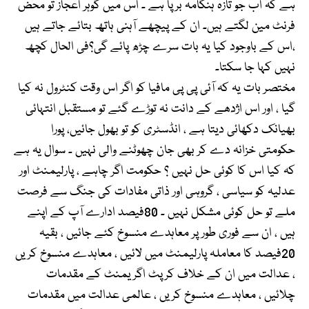
ہے کہ اب جو تازہ ہنگامہ برپا ہے ۔ اس میں گوہر اعجاز تو محض
فرنٹ مین لگتے ہیں۔ ان کے پیچھے آہنی ہاتھ بتائے جاتے ہیں
،اس کے باوجود کیا یہ بات سرے چڑھ پائے گی؟فی الحال کچھ
نہیں کہا جا سکتا۔
مختصر بات یہ کہ آئی پی پی مافیا کو اگر اس وقت کنٹرول نہ کیا
گیا ، اور اس اژدھے کے دانت نہ توڑے گئے تو مستقبل انتہائی
بھیانک دکھائی دیتا ہے ، انڈسٹری کو تو بھول جائیں، پورا
حکومتی خزانہ دے کر بھی جان چھوٹنے والی نہیں ۔ سوال یہ ہے
کہ کیا اس کا کوئی حل نہیں ؟ حکومت اگر چاہے ، پارلیمنٹ اور
عدلیہ کو سیاسی ، گروہی اور ذاتی مفادات کی جنگ سے فرصت
ملے تو حل کوئی مشکل نہیں ۔ 80فیصد ادارے آپ کے اپنے
ہیں ، ان سے فوری طور پر معاہدے منسوخ کئے جائیں ، بقیہ
20فیصد کا معاملہ پارلیمنٹ میں لائیں ، معاہدے منسوخ کریں
، عدالت میں ان کے خلاف کرپٹ اگریمنٹ کے مقدمات
چلائیں ، معاہدے منسوخ کریں ، عالمی عدالت میں مقدمات