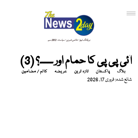
بریکنگ نیوز · عالمی خبریں · سیاست - 2012 سے
آئی پی پی کا حمام اور ۔۔۔۔؟ (3)
بلاگ
پاکستان
تازہ ترین
عریضہ
کالم / مضامین
شائع شدہ: فروری 17, 2026