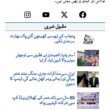
توانائی اور کیلوریز بھی ہوتی ہیں۔
مقبول خبریں
پنجاب کے لہو سے کھینچی گئی پاک بھارت
سرحدی لکیر۔
آسٹریلیا: انجینئرز نے نظروں سے اوجھل
ہونے والا ڈرون تیار کر لیا
ایران سے مذاکرات جاری، جنگ جلد ختم
ہوگی اور آبنائے ہرمز کھل جائے گی، ٹرمپ کا
دعویٰ
60 سال سے زائد عمر کے کھلاڑی ورلڈکپ
میں شرکت کیلیے روانہ