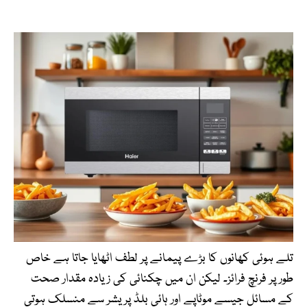
تلے ہوئی کھانوں کا بڑے پیمانے پر لطف اٹھایا جاتا ہے خاص
طور پر فرنچ فرائز۔ لیکن ان میں چکنائی کی زیادہ مقدار صحت
کے مسائل جیسے موٹاپے اور ہائی بلڈ پریشر سے منسلک ہوتی