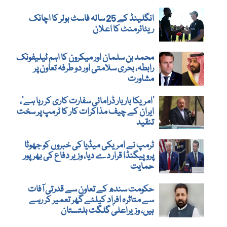
انگلینڈ کے 25 سالہ فاسٹ بولر کا اچانک
ریٹائرمنٹ کا اعلان
محمد بن سلمان اور میکرون کا اہم ٹیلیفونک
رابطہ، بحری سلامتی اور دو طرفہ تعاون پر
مشاورت
’امریکا بار بار ڈرامائی سفارت کاری کر رہا ہے‘،
ایران کے چیف مذاکرات کار کا ٹرمپ پر سخت
تنقید
ٹرمپ نے امریکی میڈیا کی خبروں کو جھوٹا
پروپیگنڈا قرار دے دیا، وزیر دفاع کی بھرپور
حمایت
حکومت سندھ کے تعاون سے قدرتی آفات
سے متاثرہ افراد کیلئے گھر تعمیر کر رہے
ہیں، وزیراعلیٰ گلگت بلتستان