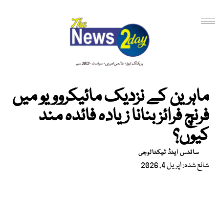
بریکنگ نیوز · عالمی خبریں · سیاست - 2012 سے
ماہرین کے نزدیک مائیکروویو میں
فرنچ فرائز بنانا زیادہ فائدہ مند
کیوں؟
سائنس اینڈ ٹیکنالوجی
شائع شدہ: اپریل 4, 2026