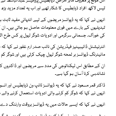
تیس لاکھ افراد ذیابطیس کا شکار تھے اور اب یہ تعداد مزید بڑ
انہوں نے کہا کہ یہ ڈیوائسز مریضوں کے لیے انتہائی مفید ثابت
تبدیلیوں کے بارے میں فوری معلومات حاصل ہو جاتی ہیں۔ ان ک
کی خوراک، جسمانی سرگرمی اور ادویات شوگر لیول پر کس طرح اثر ا
انٹرنیشنل ڈائیبیٹیز فیڈریشن کی نائب صدر ارم غفور نے کہا کہ ہ
مانیٹرنگ ڈیوائسز ہر لمحہ شوگر لیول چیک کرتی ہیں اور شوگر کم 
ان کے مطابق اس ٹیکنالوجی کی مدد سے مریضوں اور ڈاکٹروں کے ل
نشاندہی کرنا آسان ہو گیا ہے۔
ڈاکٹر قمر مسعود نے کہا کہ یہ ڈیوائسز ٹائپ ون ذیابطیس اور ان
انہوں نے کہا کہ شوگر کم کرنے والی ادویات استعمال کرنے والے 
انہوں نے کہا کہ ایسے حالات میں یہ ڈیوائسز بروقت وارننگ دے