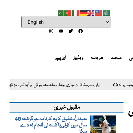
جی
صحت
عریضہ
ویڈیوز
ای پیپر
 سے مذاکرات جاری، جنگ جلد ختم ہوگی اور آبنائے ہرمز کھل جائے گی، ٹرمپ کا دعویٰ
الی
مقبول خبریں
عبداللہ شفیق کا وہ کارنامہ جو گزشتہ 49
سال میں کوئی پاکستانی انجام نہ دے
سکا