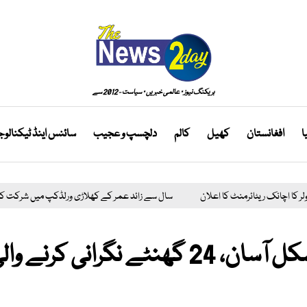
بریکنگ نیوز · عالمی خبریں · سیاست - 2012 سے
ا
افغانستان
کھیل
کالم
دلچسپ و عجیب
سائنس اینڈ ٹیکنالو
60 سال سے زائد عمر کے کھلاڑی ورلڈکپ میں شرکت کیلیے روانہ
ایران
ذیابیطس کے مریضوں کی بڑی مشکل آسان، 24 گھنٹے نگرانی کرنے و