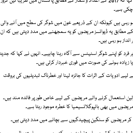
اس موقع پر معروف ماہر امراضِ ذیابطیس پروفیسر عبدالباسط نے کہا کہ 2017 کے اعداد و شمار کے مطابق پاکستان میں تقریباً تین کروڑ
ھ چکی ہے۔
 ہو رہی ہیں کیونکہ ان کے ذریعے خون میں شوگر کی سطح میں آنے والی
ے مطابق یہ ڈیوائسز مریضوں کو یہ سمجھنے میں مدد دیتی ہیں کہ ان
نداز ہو رہی ہیں۔
ر فرد کو اپنے شوگر اسٹیٹس سے آگاہ رہنا چاہیے۔ انہوں نے کہا کہ جدید
یا زیادہ ہونے کی صورت میں فوری خبردار کرتی ہیں۔
یے ادویات کے اثرات کا جائزہ لینا اور خطرناک تبدیلیوں کی بروقت
سولین استعمال کرنے والے مریضوں کے لیے خاص طور پر فائدہ مند ہیں۔
مریضوں میں بھی ہائپوگلائسیمیا کا خطرہ موجود رہتا ہے۔
 کر مریضوں کو سنگین پیچیدگیوں سے بچانے میں مدد دیتی ہیں۔