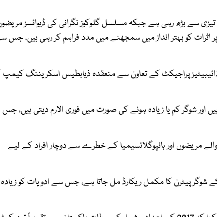
تیزی سے بڑھ رہی ہے جبکہ مسلسل گلوکوز نگرانی کی ڈیوائسز مریضوں
 پر اثرات کو بہتر انداز میں سمجھنے میں مدد فراہم کر رہی ہیں، جس س
 ڈائیبیٹیز پراجیکٹ کے تعاون سے منعقدہ ذیابطیس اسکریننگ کیمپ 
 ہیں اور شوگر کم یا زیادہ ہونے کی صورت میں فوری الارم دیتی ہیں، جس
 والے مریضوں اور ہائپوگلائسیمیا کے خطرے سے دوچار افراد کے لیے
شوگر پیٹرن کا مکمل ریکارڈ مل جاتا ہے، جس سے ادویات کو زیادہ