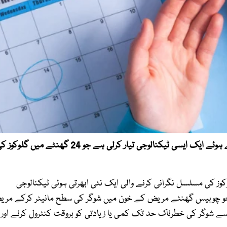
طبی ماہرین نے ذیابیطس کے مریضوں کی بڑی مشکل آسان کرتے ہوئے ایک ایسی ٹیکنالوجی تیار کرلی ہے جو 24 گھنٹے میں گلو
وز کی مسلسل نگرانی کرنے والی ایک نئی ابھرتی ہوئی ٹیکنالوجی
 جو چوبیس گھنٹے مریض کے خون میں شوگر کی سطح مانیٹر کرکے مر
 سے شوگر کی خطرناک حد تک کمی یا زیادتی کو بروقت کنٹرول کرنے اور