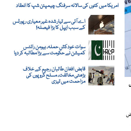
امریکا میں کتوں کی سالانہ سرفنگ چیمپئن شپ کا انعقاد
اے آئی سے تیار شدہ غیر معیاری رپورٹس
کے سبب ایپل کا بڑا فیصلہ!
سوات خودکش حملہ، ہیومن رائٹس
کمیشن نے حکومت سے بڑا مطالبہ کر دیا
قابض افغان طالبان رجیم کے خلاف
بڑھتی مخالفت، مسلح گروپوں کی
مزاحمت میں تیزی
کوز کی
یض