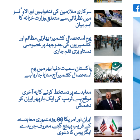
سرکاری ملازمین کی تنخواہوں اور الاوٴنسز
میں نظرثانی سے متعلق وزارت خزانہ کا
اہم بیان
یومِ استحصالِ کشمیر؛ بھارتی مظالم اور
کشمیریوں کی جدوجہد پر خصوصی
دستاویزی فلم جاری
پاکستان سمیت دنیا بھر میں یوم
استحصال کشمیر آج منایا جا رہا ہے
معاہدے پر دستخط کرنے کا یہ آخری
موقع ہے، ٹرمپ کی ایک بار پھر ایران کو
دھمکی
ایران اور امریکا 60 روزہ عبوری معاہدے
کے قریب پہنچ گئے، معروف جریدے
ایگزیوس کا دعویٰ