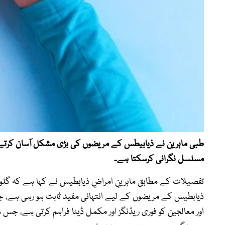
مسلسل نگرانی کرسکتا ہے۔
تفصیلات کے مطابق ماہرینِ امراضِ ذیابطیس نے کہا ہے کہ گلوک
ذیابطیس کے مریضوں کے لیے انتہائی مفید ثابت ہو رہی ہے،
اور معالجین کو فوری ریڈنگز اور مکمل ڈیٹا فراہم کرتی ہے، جس