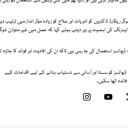
ل مانیٹر کرتی ہیں اور دنیا بھر میں کئی برسوں سے استعمال ہو رہی ہ
ریکارڈ ڈاکٹروں کو ادویات اور علاج کو زیادہ مؤثر انداز میں ترتیب دی
نیٹرنگ کی اہمیت پر زور دیتے ہوئے کہا کہ حمل میں غیر متوازن شوگر
یوائسز استعمال کی جا رہی ہیں تاکہ ان کی افادیت اور فوائد کا جائزہ لی
یوائسز کو سستا اور آسانی سے دستیاب بنانے کے لیے اقدامات کیے
ئدہ اٹھا سکیں۔