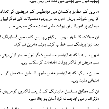
پیچیدگیوں سے بچنے میں مدد مل رہی ہے۔
ماہرین کے مطابق پاکستان میں ذیابطیس کے مریضوں کی تعداد 
کو اپنی خوراک، ورزش، ادویات اور روزمرہ معمولات کے شوگر لیول
بیماری پر قابو پانے اور بروقت طبی امداد ممکن ہو رہی ہے۔
ان خیالات کا اظہار انہوں نے کراچی پریس کلب میں ڈسکورنگ
بعد نیوز بریفنگ سے خطاب کرتے ہوئے ماہرین نے کیا۔
انہوں نے بتایا کہ یہ ڈیوائسز مسلسل شوگر لیول مانیٹر کرتی رہتی
سے مریض اور ڈاکٹر بروقت اقدامات کر سکتے ہیں۔
ماہرین نے کہا کہ یہ ڈیوائسز خاص طور پر انسولین استعمال کرنے
انتہائی مفید ہیں۔
ان کے مطابق مسلسل مانیٹرنگ کے ذریعے ڈاکٹروں کو مریض کے 
مؤثر انداز میں ایڈجسٹ کرنا آسان ہو جاتا ہے۔