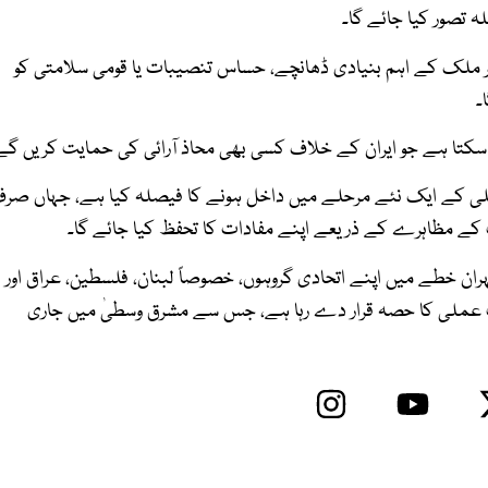
 تصور کیا جائے گا۔
اگر ملک کے اہم بنیادی ڈھانچے، حساس تنصیبات یا قومی سلامتی کو
۔
ل سکتا ہے جو ایران کے خلاف کسی بھی محاذ آرائی کی حمایت کریں گے
عملی کے ایک نئے مرحلے میں داخل ہونے کا فیصلہ کیا ہے، جہاں صر
ت کے مظاہرے کے ذریعے اپنے مفادات کا تحفظ کیا جائے گا۔
ہران خطے میں اپنے اتحادی گروہوں، خصوصاً لبنان، فلسطین، عراق اور
ت عملی کا حصہ قرار دے رہا ہے، جس سے مشرق وسطیٰ میں جاری