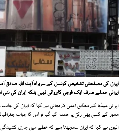
ایران کی مصلحتی تشخیص کونسل کے سربراہ آیت اللہ صادق آملی
ایرانی حملے صرف ایک فوجی کارروائی نہیں بلکہ ایران کی نئی 
ایرانی میڈیا کے مطابق آملی لاریجانی نے کہا کہ ایران کی جان
محور‘ کے کسی بھی رکن پر حملہ کیا گیا تو اس کا جواب جغرافیائی 
انہوں نے کہا کہ ایران سمجھتا ہے کہ خطے میں جاری کشیدگی