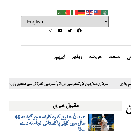
جی
صحت
عریضہ
ویڈیوز
ای پیپر
تاویزی فلم جاری
سرکاری ملازمین کی تنخواہوں اور الاوٴنسز میں نظرثانی سے متعلق وزا
ن
مقبول خبریں
عبداللہ شفیق کا وہ کارنامہ جو گزشتہ 49
سال میں کوئی پاکستانی انجام نہ دے
سکا