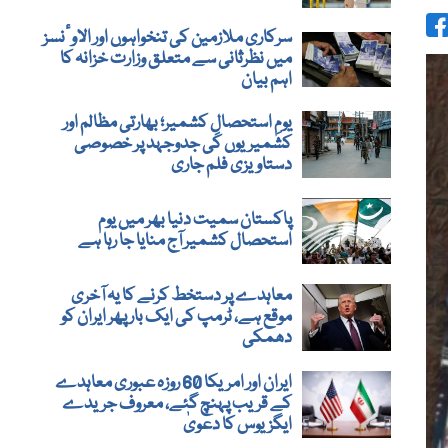
سرکاری ملازمین کی تنخواہوں اور الاوٴنسز
میں نظرثانی سے متعلق وزارت خزانہ کا
اہم بیان
یومِ استحصالِ کشمیر؛ بھارتی مظالم اور
کشمیریوں کی جدوجہد پر خصوصی
دستاویزی فلم جاری
پاکستان سمیت دنیا بھر میں یوم
استحصال کشمیر آج منایا جا رہا ہے
معاہدے پر دستخط کرنے کا یہ آخری
موقع ہے، ٹرمپ کی ایک بار پھر ایران کو
دھمکی
ایران اور امریکا 60 روزہ عبوری معاہدے
کے قریب پہنچ گئے، معروف جریدے
ایگزیوس کا دعویٰ