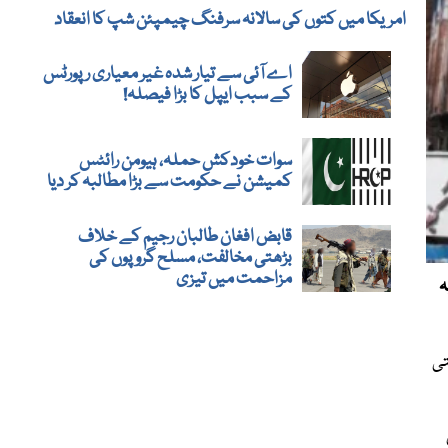
امریکا میں کتوں کی سالانہ سرفنگ چیمپئن شپ کا انعقاد
اے آئی سے تیار شدہ غیر معیاری رپورٹس
کے سبب ایپل کا بڑا فیصلہ!
سوات خودکش حملہ، ہیومن رائٹس
کمیشن نے حکومت سے بڑا مطالبہ کر دیا
قابض افغان طالبان رجیم کے خلاف
بڑھتی مخالفت، مسلح گروپوں کی
مزاحمت میں تیزی
ہ
تی