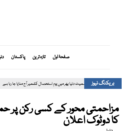
صفحۂ اول
تازہ ترین
پاکستان
دنی
بریکنگ نیوز
پاکستان سمیت دنیا بھر میں یوم استحصال کشمیر آج منایا جا
مزاحمتی محور کے کسی رکن پر حملہ ہ
کا دوٹوک اعلان
دنیا