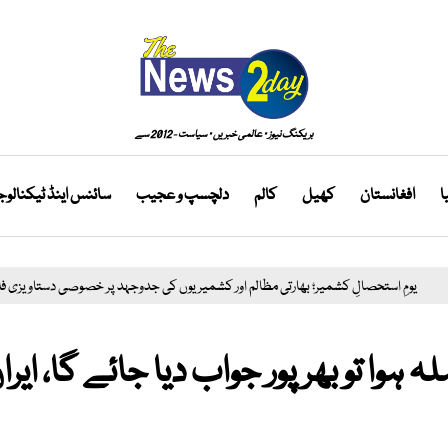
بریکنگ نیوز · عالمی خبریں · سیاست - 2012 سے
ا
افغانستان
کھیل
کالم
دلچسپ و عجیب
سائنس اینڈ ٹیکنالو
 رہا ہے
یومِ استحصالِ کشمیر؛ بھارتی مظالم اور کشمیریوں کی جدوجہد پر خصوصی دس
وا تو بھرپور جواب دیا جائے گا، ایرا