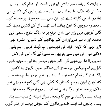
وبھارت کے راتب خور دانش فروش ریاست کو بدنام کرتے رہے،
جذباتی ڈائیلاگ بولےجاتے تھے ، ’’ہمارے پیاروں کی لاشیں ہی
لوٹا دو، قبروں کاپتہ دے دو ‘‘ ان میں سے جو مچھ پر حملہ کرنے
، معصوم بلوچوں کا خون بہانے آئے تھے ، ان کی لاشیں مچھ کے
گلی کوچوں میں پڑی ہیں ،اس موقع پر مہ رنگ بلوچ ، سمی دین
محمد اور مامے قدیراور اس کے بھانجے کے لئے یہ مشورہ بھی
ناروا نہیں کہ لاپتہ افراد کی فہرستیں اپ ڈیٹ کرلیں ، ہم یقین
دلاتے ہیں ، ان میں سے جو بھی سامنے آئے گا ، اس کی لاش
ضرور ورثا تک پہنچے گی ، قبر جہاں مرضی بنا لیں ۔ مچھ شہر ،
کول پورکمپلیکس اور دھادڑ کے علاقوں میں بکھری یہ لاشیں ،
پاکستان کے تمام دشمنوں کے لئے واضح اور دو ٹوک پیغام ہے
کہ آواران ایران ہو یا پاکستان کا کوئی بھی گلی کوچہ جو بھی اس
ملک پر حملہ آور ہوگا ، اسی انجام سے دوچار ہوگا۔ یہ ہمارا
وعدہ ہے ، پاکستانی قوم کا وعدہ ۔ سوال البتہ ان سب سے بنتا
ہے ، جنہوں نے اپنے ضمیر ڈالروں کے عوض بیچے اور قلم گروی