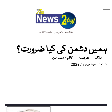
بریکنگ نیوز · عالمی خبریں · سیاست - 2012 سے
ہمیں دشمن کی کیا ضرورت ؟
بلاگ
عریضہ
کالم / مضامین
شائع شدہ: فروری 17, 2026