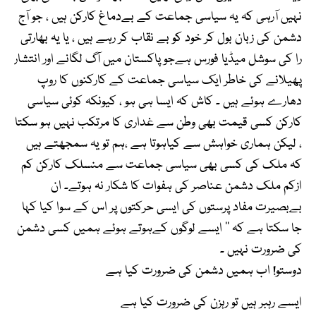
نہیں آرہی کہ یہ سیاسی جماعت کے بےدماغ کارکن ہیں ، جو آج
دشمن کی زبان بول کر خود کو بے نقاب کر رہے ہیں ، یا یہ بھارتی
را کی سوشل میڈیا فورس ہےجو پاکستان میں آگ لگانے اور انتشار
پھیلانے کی خاطر ایک سیاسی جماعت کے کارکنوں کا روپ
دھارے ہوئے ہیں ۔ کاش کہ ایسا ہی ہو ، کیونکہ کوئی سیاسی
کارکن کسی قیمت بھی وطن سے غداری کا مرتکب نہیں ہو سکتا
، لیکن ہماری خواہش سے کیاہوتا ہے ،ہم تو یہ سمجھتے ہیں
کہ ملک کی کسی بھی سیاسی جماعت سے منسلک کارکن کم
ازکم ملک دشمن عناصر کی ہفوات کا شکار نہ ہوتے۔ ان
بےبصیرت مفاد پرستوں کی ایسی حرکتوں پر اس کے سوا کیا کہا
جا سکتا ہے کہ ‘‘ ایسے لوگوں کےہوتے ہوئے ہمیں کسی دشمن
کی ضرورت نہیں ۔
دوستو! اب ہمیں دشمن کی ضرورت کیا ہے
ایسے رہبر ہیں تو رہزن کی ضرورت کیا ہے