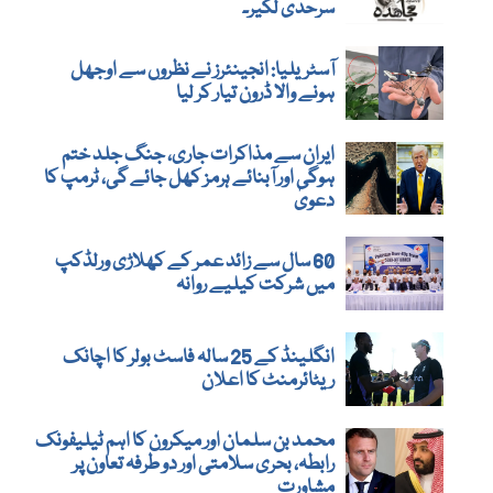
سرحدی لکیر۔
آسٹریلیا: انجینئرز نے نظروں سے اوجھل
ہونے والا ڈرون تیار کر لیا
ایران سے مذاکرات جاری، جنگ جلد ختم
ہوگی اور آبنائے ہرمز کھل جائے گی، ٹرمپ کا
دعویٰ
60 سال سے زائد عمر کے کھلاڑی ورلڈکپ
میں شرکت کیلیے روانہ
انگلینڈ کے 25 سالہ فاسٹ بولر کا اچانک
ریٹائرمنٹ کا اعلان
محمد بن سلمان اور میکرون کا اہم ٹیلیفونک
رابطہ، بحری سلامتی اور دو طرفہ تعاون پر
مشاورت