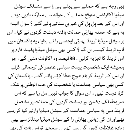
یہی وجہ ہے کہ حملے سے پہلے ہی را سے منسلک سوشل
میڈیا اکائونٹس متوقع حملے کے حوالہ سے مبارک بادیں دیتے
اور اس کے بعد پل پل کی خبریں سناتے پائے گئے ؟ سوال البتہ
یہ ہے کہ حملہ بھارتی حمائت یافتہ دہشت گردوں نے کیا ، اس
پر سوشل میڈیا ٹرینڈ بھارتی ایجنسی را نے بنایا ، یہ پاکستان میں
ٹاپ ٹرینڈ کیسے بن گیا ؟ کسی بھی سوشل میڈیا پلیٹ فارم پر
اس ٹرینڈ کا تجزیہ کرلیں ، 80فیصد وہ اکائونٹ ملیں گے ، جو
ہمیشہ ایک شخصیت پرست سیاسی عنصر کی ترجمانی کرتے
اور اس کے ٹرینڈ کو بام عروج عطا کرتے پائے گئے ۔ پاکستان کی
کسی بھی سیاسی جماعت یا شخصیت کی حب الوطنی پر شک
کرنا درست نہیں ، اس سوال کا جواب نہیں مل رہا ہے کہ اس
صریحاًملک دشمن اور دہشت گردوں کی حمائت پر مشتمل
ٹرینڈ میں یہ سیاسی جماعت کے سوشل میڈیا وارئیر کیا کر رہے
تھےاور ان کی زبانیں بھارتی را کے سوشل میڈیا ہینڈلز سے بھی
زیادہ غلاظت کیوں اگل رہی تھیں ۔ سمجھ تو اس بات کی بھی