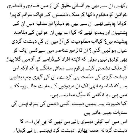
رکھے ، ان سے بھی جو انسانی حقوق کی آڑ میں فسادی و انتشاری
خواتین کو مظلوم دکھا کر ملک دشمنوں کے ناپاک عزائم کو پورا
کروانا چاہتے تھے، ان سے بھی جو میڈیا اور عدلیہ میں ان کے
پشتیبان اور ہمنوا تھے کہ کیا اب بھی ان خواتین کے مقاصد
پوشیدہ ہیں؟ کیااب مظلومیت کی آڑ میں ان کی دہشت گردی
عیاں ہو نہیں گئی ؟ ان ڈالرخور عناصر میں سےکسی ایک کو
بھی توفیق نہیں ہوئی کہ لاپتہ افراد کےڈرامے کی آڑ میں گلا پھاڑ
کر ملک دشمنی کرنے پر قوم سے معافی مانگے یا کم ازکم اس
دہشت گردی کی مذمت ہی کردے ، ان کی گہری چپ بتارہی
ہے کہ شائد وہ ابھی تک ان مردودوں کے مارے جانے پرسکتے
میں ہیں ، یا ناکامی کا سوگ منا رہے ہیں۔
کیا ضرورت ہے ہمیں دوست ،کسی دشمن کی ہم تو اپنوں کی
عنایات جیے جاتے ہیں
اس میں اب کوئی دوسری رائے ہی نہیں کہ بی ایل اے کا
دہشت گردانہ حملہ بھارتی دہشت گرد ایجنسی را نے کروایا ،