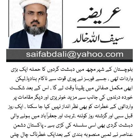
بلوچستان کے شہر مچھ میں دہشت گردوں کا حملہ ایک بڑی
واردات تھی ، جسے فورسز نے پوری قوت سے ناکام بنادیا،لیکن
ابھی مکمل صفائی میں یقیناً وقت لے گا ، اس کے بعد شکست
خوردہ درندوں کی جانب سے مزید خونریزی اور دیگر مقامات پر
وارداتوں کے خطرات کو بھی نظر انداز نہیں کیا جا سکتا ، ایک روز
قبل سبی اور گزشتہ روز کوئٹہ ،تربت اور جعفرآباد میں ہونے والی
دہشت گردی بھی اسی سلسلہ کی کڑی ہے ۔ پاکستان دشمن
عناصر نے لمبی منصوبہ بندی کے بعدایک خطرناک چال چلی