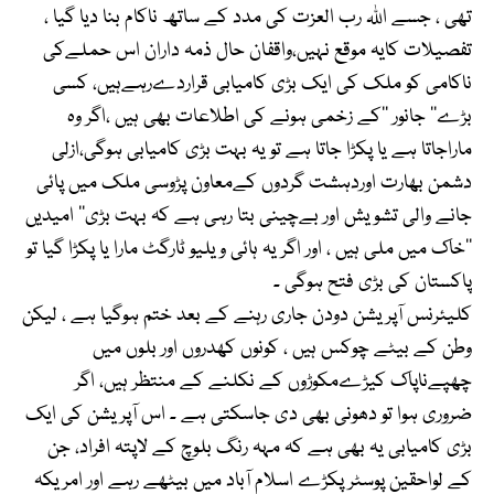
تھی ، جسے اللہ رب العزت کی مدد کے ساتھ ناکام بنا دیا گیا ،
تفصیلات کایہ موقع نہیں،واقفان حال ذمہ داران اس حملےکی
ناکامی کو ملک کی ایک بڑی کامیابی قراردےرہےہیں، کسی
بڑے‘‘ جانور ‘‘کے زخمی ہونے کی اطلاعات بھی ہیں ،اگر وہ
ماراجاتا ہے یا پکڑا جاتا ہے تو یہ بہت بڑی کامیابی ہوگی،ازلی
دشمن بھارت اوردہشت گردوں کےمعاون پڑوسی ملک میں پائی
جانے والی تشویش اور بےچینی بتا رہی ہے کہ بہت بڑی’’ امیدیں
‘‘خاک میں ملی ہیں ، اور اگر یہ ہائی ویلیو ٹارگٹ مارا یا پکڑا گیا تو
پاکستان کی بڑی فتح ہوگی ۔
کلیئرنس آپریشن دودن جاری رہنے کے بعد ختم ہوگیا ہے ، لیکن
وطن کے بیٹے چوکس ہیں ، کونوں کھدروں اور بلوں میں
چھپےناپاک کیڑےمکوڑوں کے نکلنے کے منتظر ہیں، اگر
ضروری ہوا تو دھونی بھی دی جاسکتی ہے ۔ اس آپریشن کی ایک
بڑی کامیابی یہ بھی ہے کہ مہہ رنگ بلوچ کے لاپتہ افراد، جن
کے لواحقین پوسٹر پکڑے اسلام آباد میں بیٹھے رہے اور امریکہ