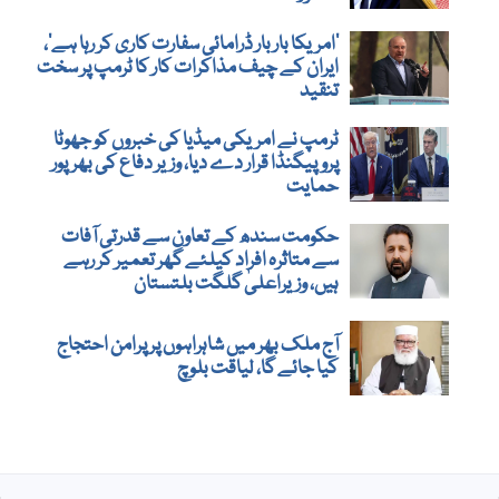
’امریکا بار بار ڈرامائی سفارت کاری کر رہا ہے‘،
ایران کے چیف مذاکرات کار کا ٹرمپ پر سخت
تنقید
ٹرمپ نے امریکی میڈیا کی خبروں کو جھوٹا
پروپیگنڈا قرار دے دیا، وزیر دفاع کی بھرپور
حمایت
حکومت سندھ کے تعاون سے قدرتی آفات
سے متاثرہ افراد کیلئے گھر تعمیر کر رہے
ہیں، وزیراعلیٰ گلگت بلتستان
آج ملک بھر میں شاہراہوں پر پرامن احتجاج
کیا جائے گا، لیاقت بلوچ